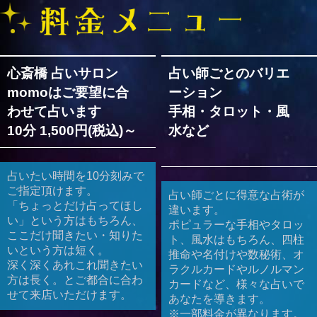
心斎橋 占いサロン
占い師ごとのバリエ
momoはご要望に合
ーション
わせて占います
手相・タロット・風
10分 1,500円(税込)～
水など
占いたい時間を10分刻みで
ご指定頂けます。
占い師ごとに得意な占術が
「ちょっとだけ占ってほし
違います。
い」という方はもちろん、
ポピュラーな手相やタロッ
ここだけ聞きたい・知りた
ト、風水はもちろん、四柱
いという方は短く。
推命や名付けや数秘術、オ
深く深くあれこれ聞きたい
ラクルカードやルノルマン
方は長く。とご都合に合わ
カードなど、様々な占いで
せて来店いただけます。
あなたを導きます。
※一部料金が異なります。