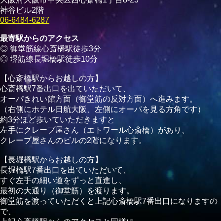
神谷ビル2階
06-6484-6287
最寄駅からのアクセス
◎ 御堂筋線心斎橋駅徒歩3分
◎ 堺筋線長堀橋駅徒歩10分
【心斎橋駅からお越しの方】
心斎橋駅7番出口を出ていただいて、
オーパきれい館方面（御堂筋の反対方面）へ進みます。
（右側にホテル日航大阪、左側にオーパを見る方角です）
約3分ほど歩いていただきますと
左手にクレープ屋さん（エトワール心斎橋）があり、
クレープ屋さんのビルの2階になります。
【長堀橋駅からお越しの方】
長堀橋駅7番出口を出ていただいて、
すぐ左手の細い道をずっと直進し、
最初の大通り（御堂筋）を渡ります。
御堂筋を渡っていただくと上記心斎橋駅7番出口になりますの
で、