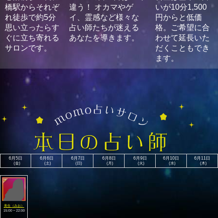
橋駅からそれぞ
違う！ オカマやゲ
いが10分1,500
皆さん宜しくお願いします。 【龍の目を持つ占い師】白夜(
れ徒歩で約5分
イ、霊感など様々な
円からと低価
ゃくや)
思い立ったらす
占い師たちが迷える
格。ご希望に合
ぐに立ち寄れる
あなたを導きます。
わせて延長いた
サロンです。
だくこともでき
ます。
6月5日
6月6日
6月7日
6月8日
6月9日
6月10日
6月11日
(金)
(土)
(日)
(月)
(火)
(水)
(木)
美生（みお）
15:00 ~ 22:00