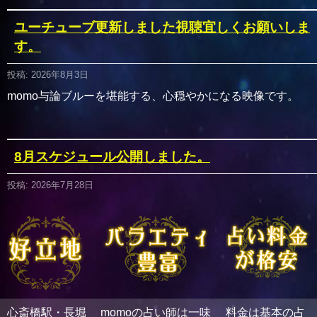
ユーチューブ更新しました視聴宜しくお願いしま
す。
投稿: 2026年8月3日
momo与論ブルーを堪能する、心穏やかになる映像です。
8月スケジュール公開しました。
投稿: 2026年7月28日
暑い日々続きますが、心からお待ちしております。 スケジュ
ール
白夜先生７月18日から再出演
心斎橋駅・長堀
momoの占い師は一味
料金は基本の占
投稿: 2026年6月29日