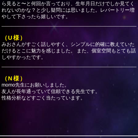
ら見ると〜と何回か言っており、生年月日だけでしか見てく
れないのかな？と少し疑問には思いました。レパートリー増
やして下さったら嬉しいです。
（U様）
みおさんがすごく話しやすく、シンプルに的確に教えていた
だけるとこに魅力を感じました。 また、個室空間もとても話
しやすかったです。
（N様）
momo先生にお願いしました。
友人が長年通っていて信頼できる先生です。
性格分析などすごく当たっています。
（U様）
みおさんに占ってもらいました。とても気さくな方で喋りや
すかったです‼︎ズバッと当ててくださってドキっとしました