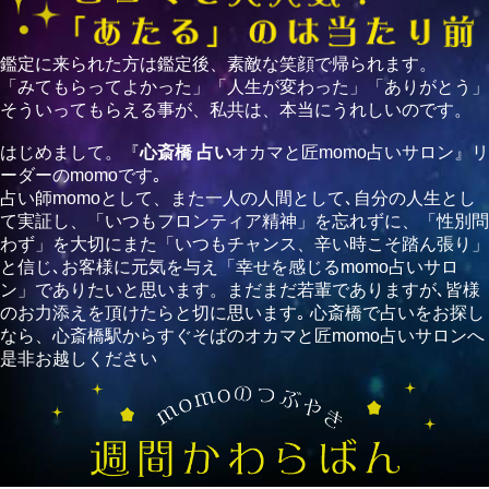
鑑定に来られた方は鑑定後、素敵な笑顔で帰られます。
「みてもらってよかった」「人生が変わった」「ありがとう」
そういってもらえる事が、私共は、本当にうれしいのです。
はじめまして。『
心斎橋 占い
オカマと匠momo占いサロン』リ
ーダーのmomoです｡
占い師momoとして、また一人の人間として､自分の人生とし
て実証し、「いつもフロンティア精神」を忘れずに、「性別問
わず」を大切にまた「いつもチャンス、辛い時こそ踏ん張り」
と信じ､お客様に元気を与え「幸せを感じるmomo占いサロ
ン」でありたいと思います。まだまだ若輩でありますが､皆様
のお力添えを頂けたらと切に思います｡ 心斎橋で占いをお探し
なら、心斎橋駅からすぐそばのオカマと匠momo占いサロンへ
是非お越しください