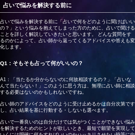
笑笑
占いで悩みを解決する前に
（UK様）
占いで悩みを解決する前に「占いで何をどのように聞けばいい
ミオさんに占っていただきました！
の？」という悩みを抱えてしまった方のために、占いで聞ける
もう何度もお世話になっていて、いつも優しく寄り添って話
ことを詳しく解説していきたいと思います。 どんな質問をす
を聞いてくれます！
るのかによって、占い師から返ってくるアドバイスや答えも変
占いもとても当たります♩
化します。
Q1：そもそも占って何がいいの？
（H様）
的確なアドバイスといま必要な言葉を伝えてくださるので心
A1：「当たるか分からないのに何故相談するの？」「占いな
のよりどころにさせてもらっています！
んて当たらない！」このように思う方は、無理に占い師に相談
寄り添ってもらいながら的確な言葉がほしい、背中を押して
する必要はないのかもしれないですね。
もらいたい人は是非相談にきてみてください！
占い師のアドバイスをどのように受け止めるかは自分次第です
し、占い結果を基に行動する・しないも選べます。
（Hさん)
とても話しやすく料金的にも優しい。
占いで一番良いのは自分だけでは気がつくことができない悩み
今回ミオさんに話を聞いてもらいましたが、最後まで親切
を解決するためのヒントが欲しいとき、最短で願望を実現して
で、30分でたくさんのお話を聞くことができました。
いくには明確に何をすればいいのかハッキリさせたい時等に向