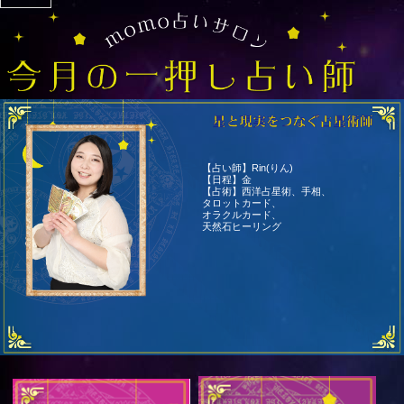
【占い師】Rin(りん)
【日程】金
【占術】西洋占星術、手相、
タロットカード、
オラクルカード、
天然石ヒーリング