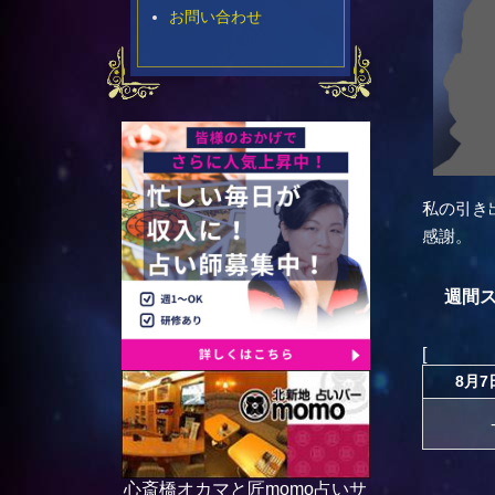
お問い合わせ
私の引き
感謝。
週間
[
8月7
心斎橋オカマと匠momo占いサ