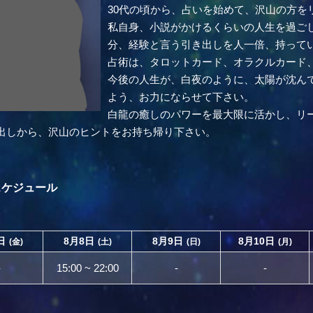
30代の頃から、占いを始めて、沢山の方を
私自身、小説がかけるくらいの人生を過ご
分、経験と言う引き出しを人一倍、持って
占術は、タロットカード、オラクルカード
今後の人生が、白夜のように、太陽が沈ん
よう、お力にならせて下さい。
白龍の癒しのパワーを最大限に活かし、リ
出しから、沢山のヒントをお持ち帰り下さい。
スケジュール
日
8月8日
8月9日
8月10日
(金)
(土)
(日)
(月)
-
15:00 ~ 22:00
-
-