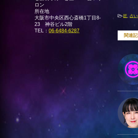
ロン
所在地
-
匠
,
占い
大阪市中央区西心斎橋1丁目8-
23 神谷ビル2階
TEL：
06-6484-6287
関連記