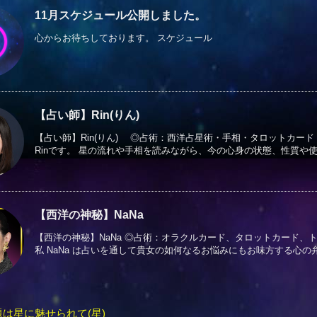
11月スケジュール公開しました。
心からお待ちしております。 スケジュール
【占い師】Rin(りん)
【占い師】Rin(りん) ◎占術：西洋占星術・手相・タロットカー
Rinです。 星の流れや手相を読みながら、今の心身の状態、性質や使命
【西洋の神秘】NaNa
【西洋の神秘】NaNa ◎占術：オラクルカード、タロットカード
私 NaNa は占いを通して貴女の如何なるお悩みにもお味方する心の弁護
題は星に魅せられて(星)