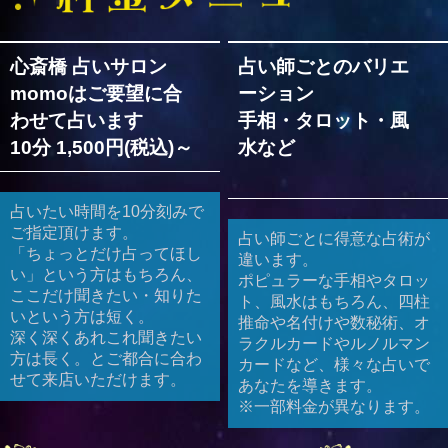
心斎橋 占いサロン
占い師ごとのバリエ
momoはご要望に合
ーション
わせて占います
手相・タロット・風
10分 1,500円(税込)～
水など
占いたい時間を10分刻みで
ご指定頂けます。
占い師ごとに得意な占術が
「ちょっとだけ占ってほし
違います。
い」という方はもちろん、
ポピュラーな手相やタロッ
ここだけ聞きたい・知りた
ト、風水はもちろん、四柱
いという方は短く。
推命や名付けや数秘術、オ
深く深くあれこれ聞きたい
ラクルカードやルノルマン
方は長く。とご都合に合わ
カードなど、様々な占いで
せて来店いただけます。
あなたを導きます。
※一部料金が異なります。