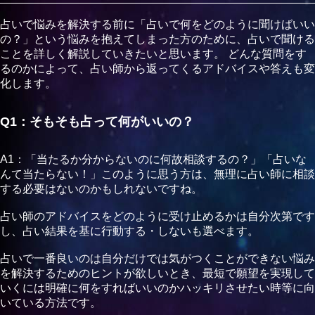
（UK様）
占いで悩みを解決する前に「占いで何をどのように聞けばいい
ミオさんに占っていただきました！
の？」という悩みを抱えてしまった方のために、占いで聞ける
もう何度もお世話になっていて、いつも優しく寄り添って話
ことを詳しく解説していきたいと思います。 どんな質問をす
を聞いてくれます！
るのかによって、占い師から返ってくるアドバイスや答えも変
占いもとても当たります♩
化します。
Q1：そもそも占って何がいいの？
（H様）
的確なアドバイスといま必要な言葉を伝えてくださるので心
A1：「当たるか分からないのに何故相談するの？」「占いな
のよりどころにさせてもらっています！
んて当たらない！」このように思う方は、無理に占い師に相談
寄り添ってもらいながら的確な言葉がほしい、背中を押して
する必要はないのかもしれないですね。
もらいたい人は是非相談にきてみてください！
占い師のアドバイスをどのように受け止めるかは自分次第です
し、占い結果を基に行動する・しないも選べます。
（Hさん)
とても話しやすく料金的にも優しい。
占いで一番良いのは自分だけでは気がつくことができない悩み
今回ミオさんに話を聞いてもらいましたが、最後まで親切
を解決するためのヒントが欲しいとき、最短で願望を実現して
で、30分でたくさんのお話を聞くことができました。
いくには明確に何をすればいいのかハッキリさせたい時等に向
久しぶりに占いした後にスッキリしました！
いている方法です。
また通いたくなります。