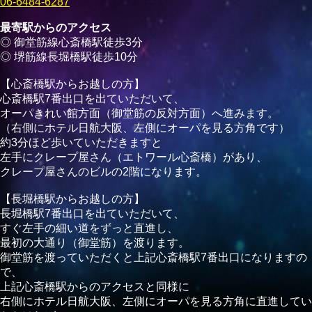
06-6484-6287
最寄駅からのアクセス
◎ 御堂筋線心斎橋駅徒歩3分
◎ 堺筋線長堀橋駅徒歩10分
【心斎橋駅からお越しの方】
心斎橋駅7番出口を出ていただいて、
オーパきれい館方面（御堂筋の反対方面）へ進みます。
（右側にホテル日航大阪、左側にオーパを見る方角です）
約3分ほど歩いていただきますと
左手にクレープ屋さん（エトワール心斎橋）があり、
クレープ屋さんのビルの2階になります。
【長堀橋駅からお越しの方】
長堀橋駅7番出口を出ていただいて、
すぐ左手の細い道をずっと直進し、
最初の大通り（御堂筋）を渡ります。
御堂筋を渡っていただくと上記心斎橋駅7番出口になりますの
で、
上記心斎橋駅からのアクセスと同様に
右側にホテル日航大阪、左側にオーパを見る方角に直進してい