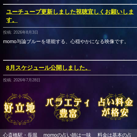
ユーチューブ更新しました視聴宜しくお願いしま
す。
投稿: 2026年8月3日
momo与論ブルーを堪能する、心穏やかになる映像です。
8月スケジュール公開しました。
投稿: 2026年7月28日
暑い日々続きますが、心からお待ちしております。 スケジュ
ール
白夜先生７月18日から再出演
心斎橋駅・長堀
momoの占い師は一味
料金は基本の占
投稿: 2026年6月29日