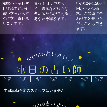
橋駅からそれぞ
違う！ オカマやゲ
いが10分1,500
皆さん宜しくお願いします。 【龍の目を持つ占い師】白夜(
れ徒歩で約5分
イ、霊感など様々な
円からと低価
ゃくや)
思い立ったらす
占い師たちが迷える
格。ご希望に合
ぐに立ち寄れる
あなたを導きます。
わせて延長いた
サロンです。
だくこともでき
ます。
6月5日
6月6日
6月7日
6月8日
6月9日
6月10日
6月11日
(金)
(土)
(日)
(月)
(火)
(水)
(木)
本日出勤予定のスタッフはいません