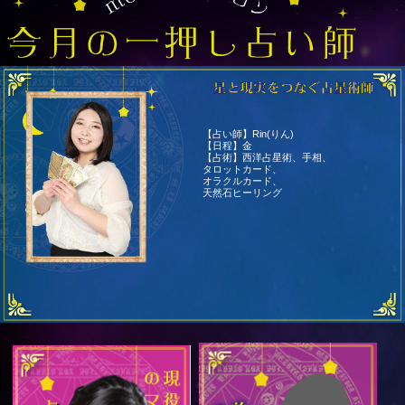
【占い師】Rin(りん)
【日程】金
【占術】西洋占星術、手相、
タロットカード、
オラクルカード、
天然石ヒーリング