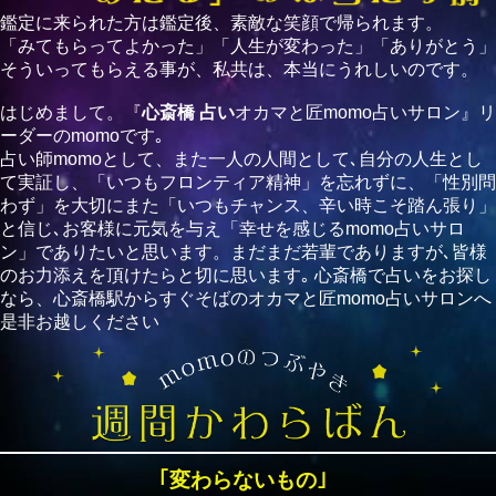
鑑定に来られた方は鑑定後、素敵な笑顔で帰られます。
「みてもらってよかった」「人生が変わった」「ありがとう」
そういってもらえる事が、私共は、本当にうれしいのです。
はじめまして。『
心斎橋 占い
オカマと匠momo占いサロン』リ
ーダーのmomoです｡
占い師momoとして、また一人の人間として､自分の人生とし
て実証し、「いつもフロンティア精神」を忘れずに、「性別問
わず」を大切にまた「いつもチャンス、辛い時こそ踏ん張り」
と信じ､お客様に元気を与え「幸せを感じるmomo占いサロ
ン」でありたいと思います。まだまだ若輩でありますが､皆様
のお力添えを頂けたらと切に思います｡ 心斎橋で占いをお探し
なら、心斎橋駅からすぐそばのオカマと匠momo占いサロンへ
是非お越しください
｢変わらないもの｣