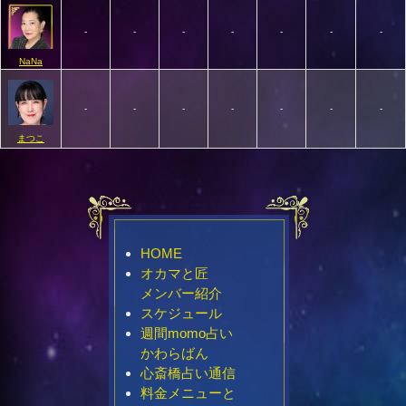
-
-
-
-
-
-
-
NaNa
-
-
-
-
-
-
-
まつこ
HOME
オカマと匠
メンバー紹介
スケジュール
週間momo占い
かわらばん
心斎橋占い通信
料金メニューと