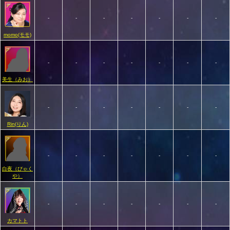
-
-
-
-
-
-
-
momo(モモ)
-
-
-
-
-
-
-
美生（みお）
-
-
-
-
-
-
-
Rin(りん)
-
-
-
-
-
-
-
白夜（びゃく
や）
-
-
-
-
-
-
-
カマトト