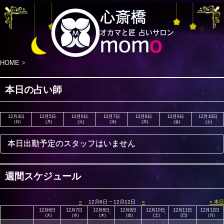
HOME
>
本日の占い師
12月4日
12月5日
12月6日
12月7日
12月8日
12月9日
12月10日
(日)
(月)
(火)
(水)
(木)
(金)
(土)
本日出勤予定のスタッフはいません
週間スケジュール
«
12月6日 ~ 12月12日
»
» 本日
12月6日
12月7日
12月8日
12月9日
12月10日
12月11日
12月12日
(火)
(水)
(木)
(金)
(土)
(日)
(月)