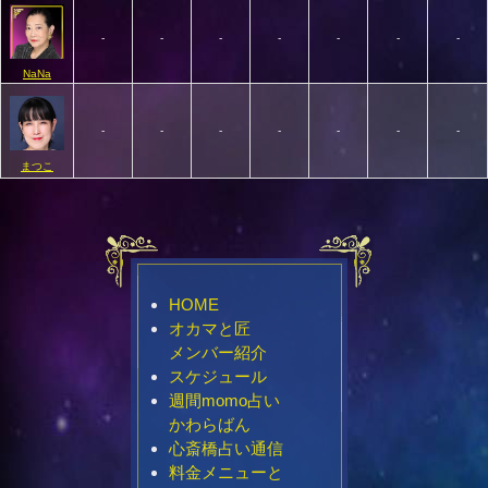
-
-
-
-
-
-
-
NaNa
-
-
-
-
-
-
-
まつこ
HOME
オカマと匠
メンバー紹介
スケジュール
週間momo占い
かわらばん
心斎橋占い通信
料金メニューと