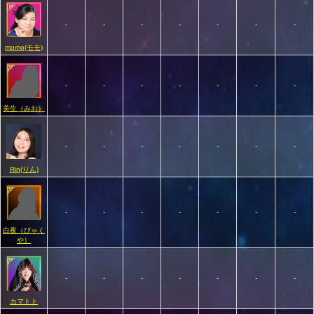
-
-
-
-
-
-
-
momo(モモ)
-
-
-
-
-
-
-
美生（みお）
-
-
-
-
-
-
-
Rin(りん)
-
-
-
-
-
-
-
白夜（びゃく
や）
-
-
-
-
-
-
-
カマトト