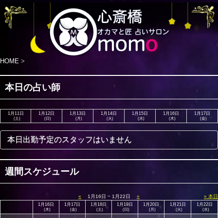
HOME
>
本日の占い師
1月11日
1月12日
1月13日
1月14日
1月15日
1月16日
1月17日
(土)
(日)
(月)
(火)
(水)
(木)
(金)
本日出勤予定のスタッフはいません
週間スケジュール
«
1月16日 ~ 1月22日
»
» 本日
1月16日
1月17日
1月18日
1月19日
1月20日
1月21日
1月22日
(木)
(金)
(土)
(日)
(月)
(火)
(水)