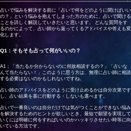
（UK様）
占いで悩みを解決する前に「占いで何をどのように聞けばいい
ミオさんに占っていただきました！
の？」という悩みを抱えてしまった方のために、占いで聞ける
もう何度もお世話になっていて、いつも優しく寄り添って話
ことを詳しく解説していきたいと思います。 どんな質問をす
を聞いてくれます！
るのかによって、占い師から返ってくるアドバイスや答えも変
占いもとても当たります♩
化します。
Q1：そもそも占って何がいいの？
（H様）
的確なアドバイスといま必要な言葉を伝えてくださるので心
A1：「当たるか分からないのに何故相談するの？」「占いな
のよりどころにさせてもらっています！
んて当たらない！」このように思う方は、無理に占い師に相談
寄り添ってもらいながら的確な言葉がほしい、背中を押して
する必要はないのかもしれないですね。
もらいたい人は是非相談にきてみてください！
占い師のアドバイスをどのように受け止めるかは自分次第です
し、占い結果を基に行動する・しないも選べます。
（Hさん)
とても話しやすく料金的にも優しい。
占いで一番良いのは自分だけでは気がつくことができない悩み
今回ミオさんに話を聞いてもらいましたが、最後まで親切
を解決するためのヒントが欲しいとき、最短で願望を実現して
で、30分でたくさんのお話を聞くことができました。
いくには明確に何をすればいいのかハッキリさせたい時等に向
久しぶりに占いした後にスッキリしました！
いている方法です。
また通いたくなります。