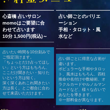
心斎橋 占いサロン
占い師ごとのバリエ
momoはご要望に合
ーション
わせて占います
手相・タロット・風
10分 1,500円(税込)～
水など
占いたい時間を10分刻みで
ご指定頂けます。
占い師ごとに得意な占術が
「ちょっとだけ占ってほし
違います。
い」という方はもちろん、
ポピュラーな手相やタロッ
ここだけ聞きたい・知りた
ト、風水はもちろん、四柱
いという方は短く。
推命や名付けや数秘術、オ
深く深くあれこれ聞きたい
ラクルカードやルノルマン
方は長く。とご都合に合わ
カードなど、様々な占いで
せて来店いただけます。
あなたを導きます。
※一部料金が異なります。