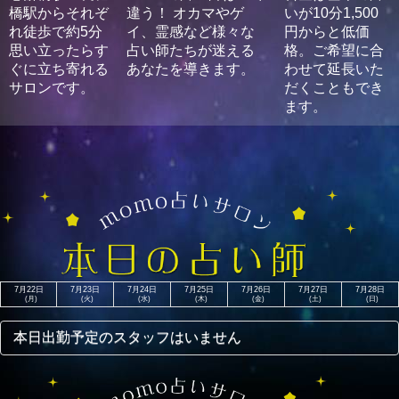
橋駅からそれぞ
違う！ オカマやゲ
いが10分1,500
皆さん宜しくお願いします。 【龍の目を持つ占い師】白夜(
れ徒歩で約5分
イ、霊感など様々な
円からと低価
ゃくや)
思い立ったらす
占い師たちが迷える
格。ご希望に合
ぐに立ち寄れる
あなたを導きます。
わせて延長いた
サロンです。
だくこともでき
ます。
7月22日
7月23日
7月24日
7月25日
7月26日
7月27日
7月28日
(月)
(火)
(水)
(木)
(金)
(土)
(日)
本日出勤予定のスタッフはいません