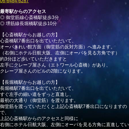
06-6484-6287
最寄駅からのアクセス
◎ 御堂筋線心斎橋駅徒歩3分
◎ 堺筋線長堀橋駅徒歩10分
【心斎橋駅からお越しの方】
心斎橋駅7番出口を出ていただいて、
オーパきれい館方面（御堂筋の反対方面）へ進みます。
（右側にホテル日航大阪、左側にオーパを見る方角です）
約3分ほど歩いていただきますと
左手にクレープ屋さん（エトワール心斎橋）があり、
クレープ屋さんのビルの2階になります。
【長堀橋駅からお越しの方】
長堀橋駅7番出口を出ていただいて、
すぐ左手の細い道をずっと直進し、
最初の大通り（御堂筋）を渡ります。
御堂筋を渡っていただくと上記心斎橋駅7番出口になりますの
で、
上記心斎橋駅からのアクセスと同様に
右側にホテル日航大阪、左側にオーパを見る方角に直進してい