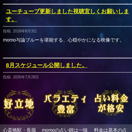
ユーチューブ更新しました視聴宜しくお願いしま
す。
投稿: 2026年8月3日
momo与論ブルーを堪能する、心穏やかになる映像です。
8月スケジュール公開しました。
投稿: 2026年7月28日
暑い日々続きますが、心からお待ちしております。 スケジュ
ール
白夜先生７月18日から再出演
心斎橋駅・長堀
momoの占い師は一味
料金は基本の占
投稿: 2026年6月29日