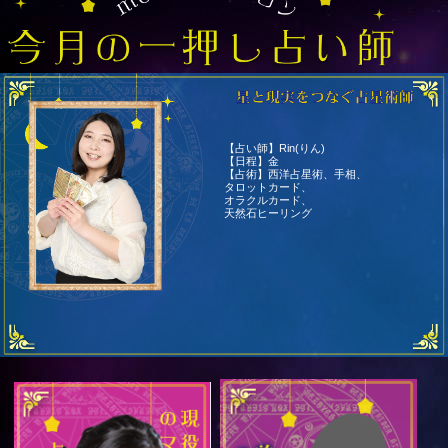
【占い師】Rin(りん)
【日程】金
【占術】西洋占星術、手相、
タロットカード、
オラクルカード、
天然石ヒーリング