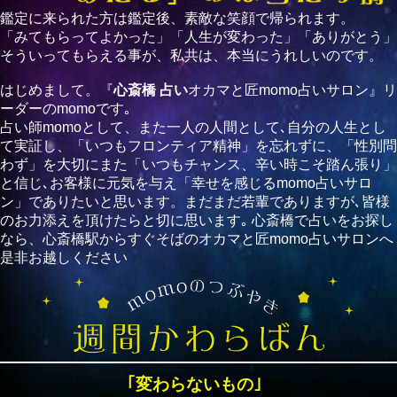
鑑定に来られた方は鑑定後、素敵な笑顔で帰られます。
「みてもらってよかった」「人生が変わった」「ありがとう」
そういってもらえる事が、私共は、本当にうれしいのです。
はじめまして。『
心斎橋 占い
オカマと匠momo占いサロン』リ
ーダーのmomoです｡
占い師momoとして、また一人の人間として､自分の人生とし
て実証し、「いつもフロンティア精神」を忘れずに、「性別問
わず」を大切にまた「いつもチャンス、辛い時こそ踏ん張り」
と信じ､お客様に元気を与え「幸せを感じるmomo占いサロ
ン」でありたいと思います。まだまだ若輩でありますが､皆様
のお力添えを頂けたらと切に思います｡ 心斎橋で占いをお探し
なら、心斎橋駅からすぐそばのオカマと匠momo占いサロンへ
是非お越しください
｢変わらないもの｣