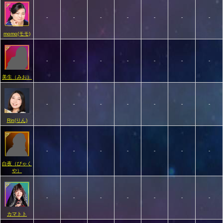
-
-
-
-
-
-
-
momo(モモ)
-
-
-
-
-
-
-
美生（みお）
-
-
-
-
-
-
-
Rin(りん)
-
-
-
-
-
-
-
白夜（びゃく
や）
-
-
-
-
-
-
-
カマトト