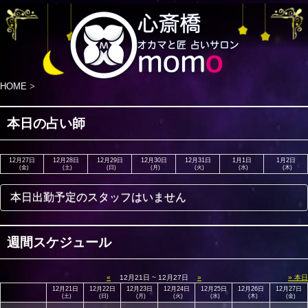
HOME
>
本日の占い師
12月27日
12月28日
12月29日
12月30日
12月31日
1月1日
1月2日
(金)
(土)
(日)
(月)
(火)
(水)
(木)
本日出勤予定のスタッフはいません
週間スケジュール
«
12月21日 ~ 12月27日
»
» 本日
12月21日
12月22日
12月23日
12月24日
12月25日
12月26日
12月27日
(土)
(日)
(月)
(火)
(水)
(木)
(金)