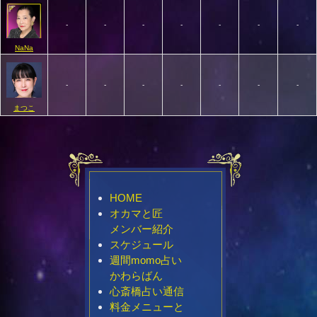
-
-
-
-
-
-
-
NaNa
-
-
-
-
-
-
-
まつこ
HOME
オカマと匠
メンバー紹介
スケジュール
週間momo占い
かわらばん
心斎橋占い通信
料金メニューと