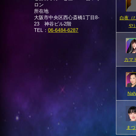
ロン
所在地
大阪市中央区西心斎橋1丁目8-
白夜（
23 神谷ビル2階
や
TEL：
06-6484-6287
カマ
NaN
まつ