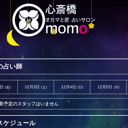
の占い師
2日
12月3日
12月4日
12月5日
(金)
(土)
(日)
(月)
勤予定のスタッフはいません
スケジュール