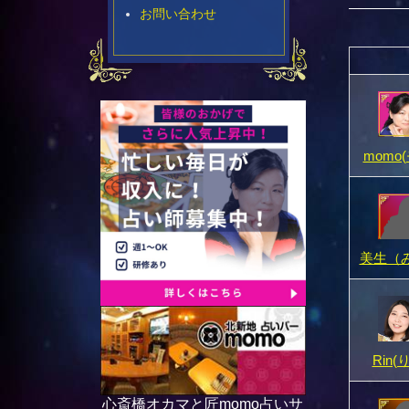
お問い合わせ
momo
美生（
Rin(
心斎橋オカマと匠momo占いサ