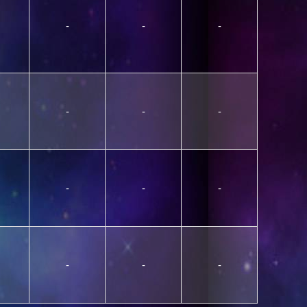
-
-
-
-
-
-
-
-
-
-
-
-