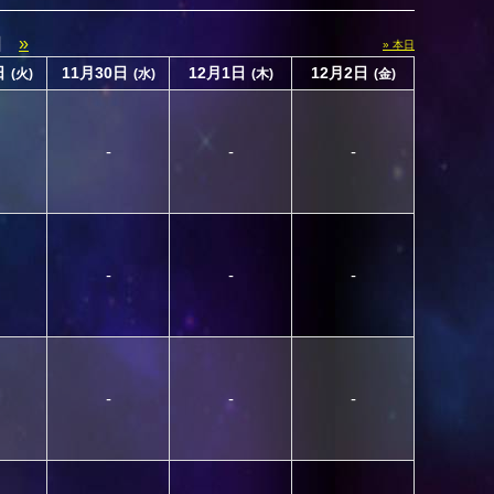
日
»
» 本日
日
11月30日
12月1日
12月2日
(火)
(水)
(木)
(金)
-
-
-
-
-
-
-
-
-