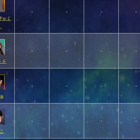
-
-
-
-
びゃく
）
-
-
-
-
トト
-
-
-
-
a
-
-
-
-
こ