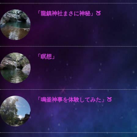
「龍鎮神社まさに神秘」🍑
「瞑想」
「鳴釜神事を体験してみた」🍑