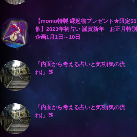
【momo特製 縁起物プレゼント★限定50
個】2023年初占い 謹賀新年 お正月特別
企画1月1日～10日
「内面から考える占いと気功(気の流
れ)」🍑
「内面から考える占いと気功(気の流
れ)」🍑