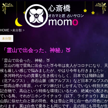
HOME
>
未分類
>
未分類
「霊山で出会った、神秘」🍑
「霊山で出会った、神秘」🍑
立山の地で雷鳥に出会った🍑今年は友人がコロナになり、天
候も厳しい感じで悩みましたが、やはり今年も行きました✨
氷河時代からの貴重な生き残りらしく、日本では飛騨山脈
（北アルプス）、赤石山脈（南アルプス）など日本アルプスの
一部高山帯の草原、ハイマツ林だけしかすんでいない特別天然
記念物で、高山という特殊な環境にいるため、絶滅が心配され
ている鳥、それがニホンライチョウ（以下、ライチョウ）夏は
山肌に似せた白と茶の羽色、冬は雪山と同じ白一色の羽色にか
わります。翼は白色で夏冬とも同じです。足の指にも羽毛が生