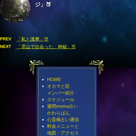
ジ」🍑
PREV
「私と護摩」🍑
NEXT
「霊山で出会った、神秘」🍑
HOME
オカマと匠
メンバー紹介
スケジュール
週間momo占い
かわらばん
心斎橋占い通信
料金メニューと
地図・アクセス