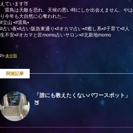
えています🍑
雷鳥は天敵を恐れ、天候の悪い時にしか出会えません、やは
り今年も大自然に心奪われた…
#立山 ▪#雷鳥▪
#占い夜▪#占い阪急東通り▪#オカマ占い▪#癒し系▪#子育て▪#人
生不安▪#オカマと匠momo占いサロン▪#北新地momo
-
未分類
関連記事
「誰にも教えたくないパワースポット」
🍑