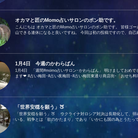
オカマと匠のMomo占いサロンのポン助です。
こんにちは オカマと匠のMomo占いサロンのポン助です。 皆様ゴ
山できる連休になると良いですね。 今回は初の投稿ですので、自己紹介
1月4日 今週のかわらばん
1月4日 「週間#momo占いサロン･かわらばん」 明けましてお
ます❤ #占い梅田･#占い夜梅田･#占い梅田東通り商店街･「おせち料理」
「世界安穏を願う」🍑
「世界安穏を願う」🍑 ウクライナ対ロシア対決は長期化して、弱
いる、戦争とは「欲のかたまり」であり「いかにも国の為とうたってい