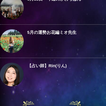
5月の運勢お花編ミオ先生
【占い師】Rin(りん)