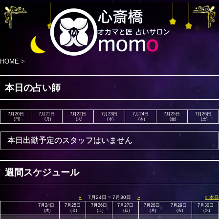
HOME
>
本日の占い師
7月20日
7月21日
7月22日
7月23日
7月24日
7月25日
7月26日
(日)
(月)
(火)
(水)
(木)
(金)
(土)
本日出勤予定のスタッフはいません
週間スケジュール
«
7月24日 ~ 7月30日
»
» 本日
7月24日
7月25日
7月26日
7月27日
7月28日
7月29日
7月30日
(木)
(金)
(土)
(日)
(月)
(火)
(水)