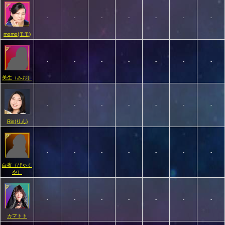
-
-
-
-
-
-
-
momo(モモ)
-
-
-
-
-
-
-
美生（みお）
-
-
-
-
-
-
-
Rin(りん)
-
-
-
-
-
-
-
白夜（びゃく
や）
-
-
-
-
-
-
-
カマトト