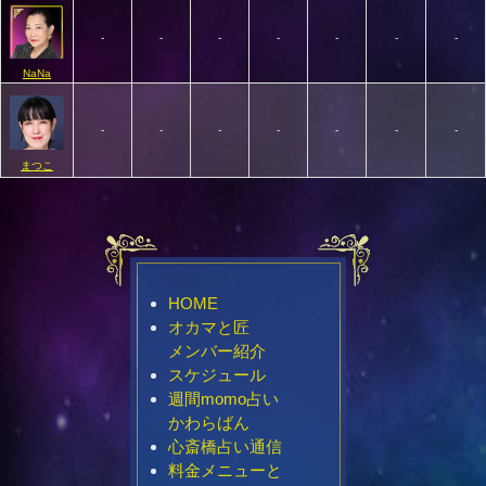
-
-
-
-
-
-
-
NaNa
-
-
-
-
-
-
-
まつこ
HOME
オカマと匠
メンバー紹介
スケジュール
週間momo占い
かわらばん
心斎橋占い通信
料金メニューと