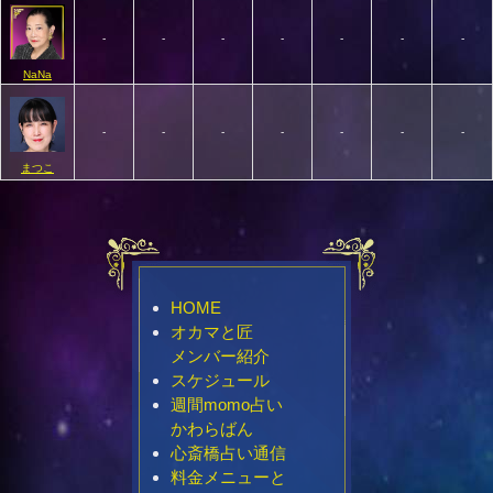
-
-
-
-
-
-
-
NaNa
-
-
-
-
-
-
-
まつこ
HOME
オカマと匠
メンバー紹介
スケジュール
週間momo占い
かわらばん
心斎橋占い通信
料金メニューと