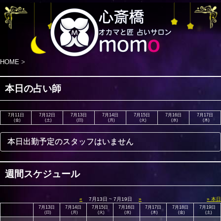
HOME
>
本日の占い師
7月11日
7月12日
7月13日
7月14日
7月15日
7月16日
7月17日
(金)
(土)
(日)
(月)
(火)
(水)
(木)
本日出勤予定のスタッフはいません
週間スケジュール
«
7月13日 ~ 7月19日
»
» 本日
7月13日
7月14日
7月15日
7月16日
7月17日
7月18日
7月19日
(日)
(月)
(火)
(水)
(木)
(金)
(土)