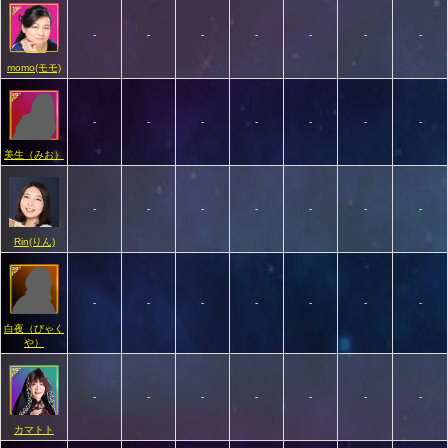
-
-
-
-
-
-
-
momo(モモ)
-
-
-
-
-
-
-
美生（みお）
-
-
-
-
-
-
-
Rin(りん)
-
-
-
-
-
-
-
白夜（びゃく
や）
-
-
-
-
-
-
-
カマトト