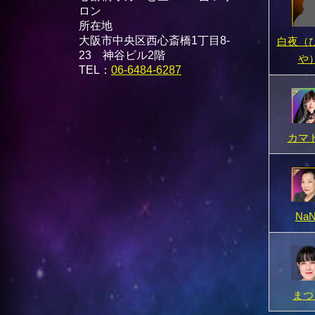
ロン
所在地
大阪市中央区西心斎橋1丁目8-
白夜（
23 神谷ビル2階
や
TEL：
06-6484-6287
カマ
NaN
まつ