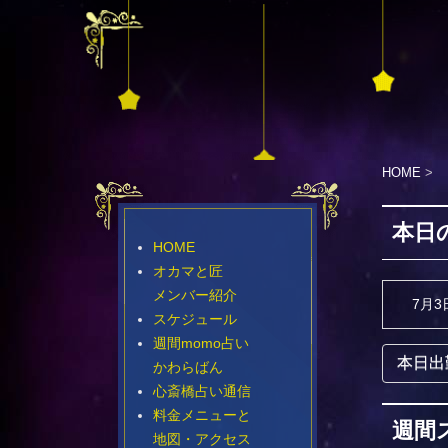
HOME
>
本日
HOME
オカマと匠
メンバー紹介
7月3
スケジュール
週間momo占い
本日出
かわらばん
心斎橋占い通信
料金メニューと
週間
地図・アクセス