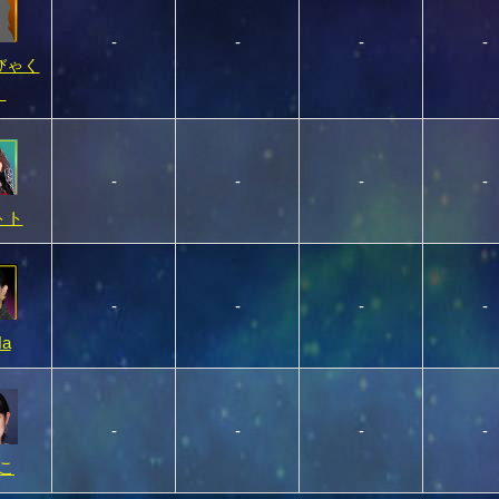
-
-
-
-
びゃく
）
-
-
-
-
トト
-
-
-
-
a
-
-
-
-
こ