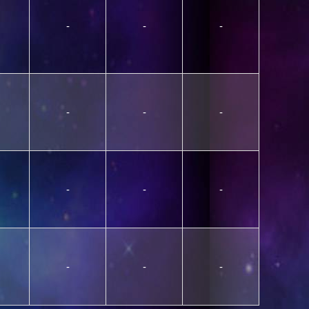
-
-
-
-
-
-
-
-
-
-
-
-