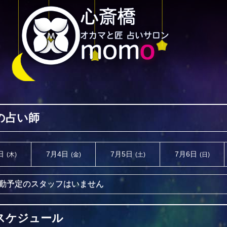
の占い師
日
7月4日
7月5日
7月6日
(木)
(金)
(土)
(日)
勤予定のスタッフはいません
スケジュール