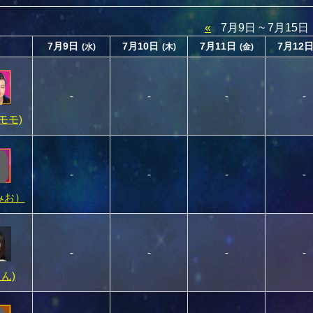
«
7月9日 ~ 7月15日
7月9日
7月10日
7月11日
7月12
(水)
(木)
(金)
-
-
-
-
(モモ)
-
-
-
-
みお）
-
-
-
-
りん)