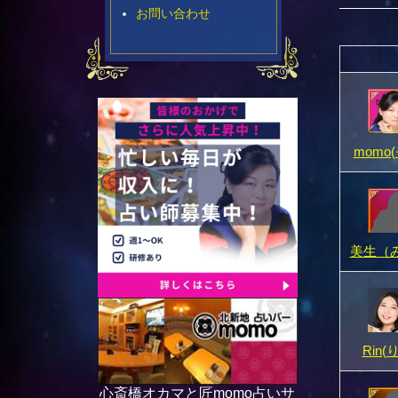
お問い合わせ
momo
美生（
Rin(
心斎橋オカマと匠momo占いサ