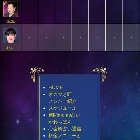
-
-
-
-
-
-
-
NaNa
-
-
-
-
-
-
-
まつこ
HOME
オカマと匠
メンバー紹介
スケジュール
週間momo占い
かわらばん
心斎橋占い通信
料金メニューと