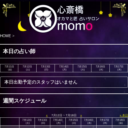
HOME
>
本日の占い師
7月11日
7月12日
7月13日
7月14日
7月15日
7月16日
7月17日
(金)
(土)
(日)
(月)
(火)
(水)
(木)
本日出勤予定のスタッフはいません
週間スケジュール
«
7月12日 ~ 7月18日
»
» 本日
7月12日
7月13日
7月14日
7月15日
7月16日
7月17日
7月18日
(土)
(日)
(月)
(火)
(水)
(木)
(金)