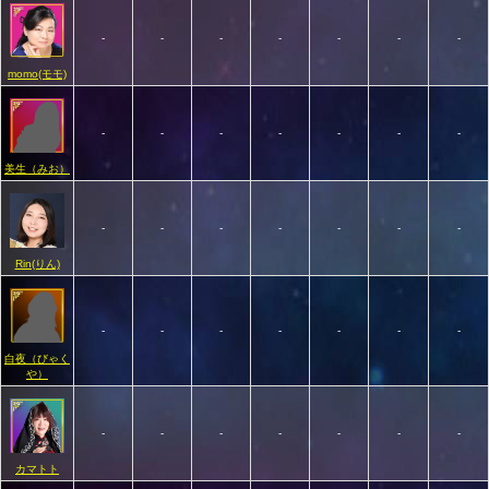
-
-
-
-
-
-
-
momo(モモ)
-
-
-
-
-
-
-
美生（みお）
-
-
-
-
-
-
-
Rin(りん)
-
-
-
-
-
-
-
白夜（びゃく
や）
-
-
-
-
-
-
-
カマトト