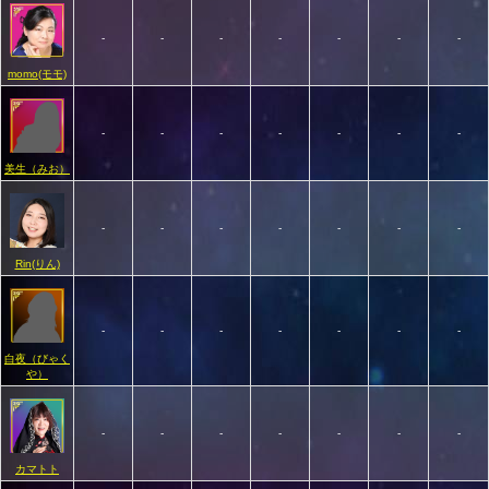
-
-
-
-
-
-
-
momo(モモ)
-
-
-
-
-
-
-
美生（みお）
-
-
-
-
-
-
-
Rin(りん)
-
-
-
-
-
-
-
白夜（びゃく
や）
-
-
-
-
-
-
-
カマトト