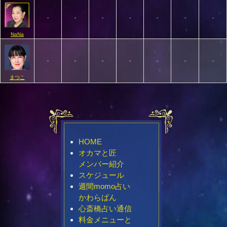
-
-
-
-
-
-
-
NaNa
-
-
-
-
-
-
-
まつこ
HOME
オカマと匠
メンバー紹介
スケジュール
週間momo占い
かわらばん
心斎橋占い通信
料金メニューと