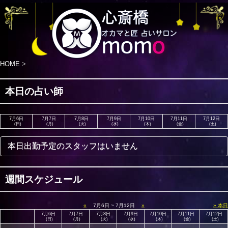
HOME
>
本日の占い師
7月6日
7月7日
7月8日
7月9日
7月10日
7月11日
7月12日
(日)
(月)
(火)
(水)
(木)
(金)
(土)
本日出勤予定のスタッフはいません
週間スケジュール
«
7月6日 ~ 7月12日
»
» 本日
7月6日
7月7日
7月8日
7月9日
7月10日
7月11日
7月12日
(日)
(月)
(火)
(水)
(木)
(金)
(土)