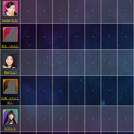
-
-
-
-
-
-
-
momo(モモ)
-
-
-
-
-
-
-
美生（みお）
-
-
-
-
-
-
-
Rin(りん)
-
-
-
-
-
-
-
白夜（びゃく
や）
-
-
-
-
-
-
-
カマトト