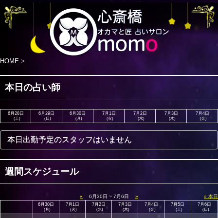
HOME
>
本日の占い師
6月28日
6月29日
6月30日
7月1日
7月2日
7月3日
7月4日
(土)
(日)
(月)
(火)
(水)
(木)
(金)
本日出勤予定のスタッフはいません
週間スケジュール
«
6月30日 ~ 7月6日
»
» 本日
6月30日
7月1日
7月2日
7月3日
7月4日
7月5日
7月6日
(月)
(火)
(水)
(木)
(金)
(土)
(日)