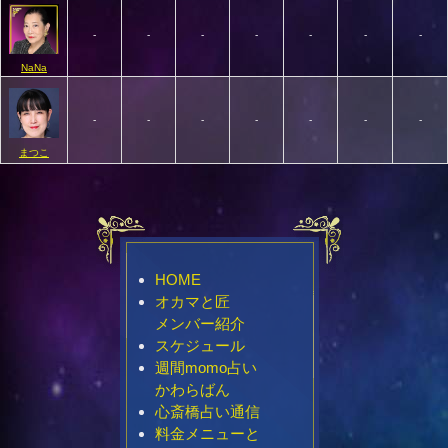
-
-
-
-
-
-
-
NaNa
-
-
-
-
-
-
-
まつこ
HOME
オカマと匠
メンバー紹介
スケジュール
週間momo占い
かわらばん
心斎橋占い通信
料金メニューと