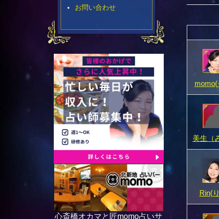
お問い合わせ
momo
美生（
Rin(
心斎橋オカマと匠momo占いサ