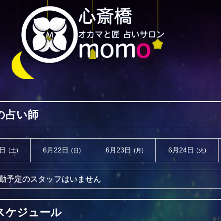
の占い師
1日
6月22日
6月23日
6月24日
(土)
(日)
(月)
(火)
勤予定のスタッフはいません
スケジュール