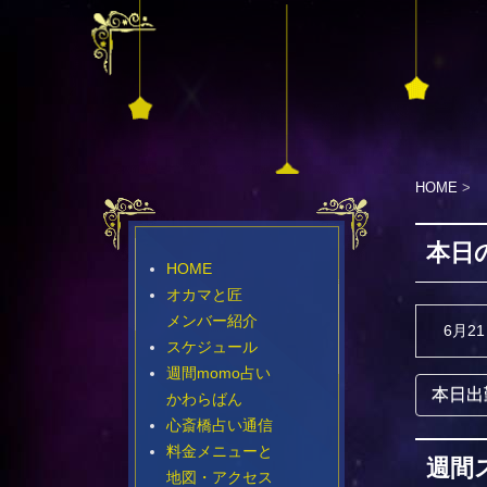
HOME
>
本日
HOME
オカマと匠
メンバー紹介
6月2
スケジュール
週間momo占い
本日出
かわらばん
心斎橋占い通信
料金メニューと
週間
地図・アクセス