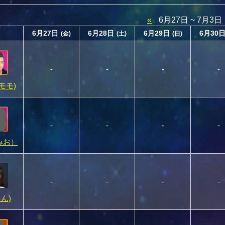
«
6月27日 ~ 7月3日
6月27日
6月28日
6月29日
6月30
(金)
(土)
(日)
-
-
-
-
(モモ)
-
-
-
-
みお）
-
-
-
-
りん)