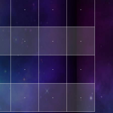
-
-
-
-
-
-
-
-
-
-
-
-