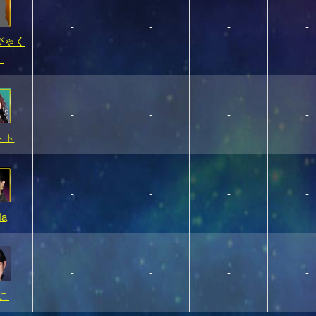
-
-
-
-
びゃく
）
-
-
-
-
トト
-
-
-
-
a
-
-
-
-
こ