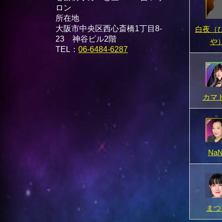
ロン
所在地
大阪市中央区西心斎橋1丁目8-
白夜（
23 神谷ビル2階
や
TEL：
06-6484-6287
カマ
NaN
まつ