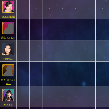
-
-
-
-
-
-
-
momo(モモ)
-
-
-
-
-
-
-
美生（みお）
-
-
-
-
-
-
-
Rin(りん)
-
-
-
-
-
-
-
白夜（びゃく
や）
-
-
-
-
-
-
-
カマトト