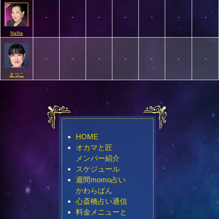
-
-
-
-
-
-
-
NaNa
-
-
-
-
-
-
-
まつこ
HOME
オカマと匠
メンバー紹介
スケジュール
週間momo占い
かわらばん
心斎橋占い通信
料金メニューと