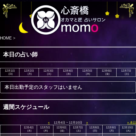
HOME
>
本日の占い師
12月1日
12月2日
12月3日
12月4日
12月5日
12月6日
12月7日
(日)
(月)
(火)
(水)
(木)
(金)
(土)
本日出勤予定のスタッフはいません
週間スケジュール
«
12月4日 ~ 12月10日
»
» 本日
12月4日
12月5日
12月6日
12月7日
12月8日
12月9日
12月10日
(水)
(木)
(金)
(土)
(日)
(月)
(火)