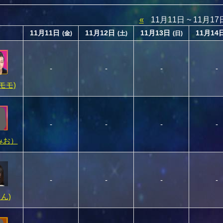
«
11月11日 ~ 11月1
11月11日
11月12日
11月13日
11月14
(金)
(土)
(日)
-
-
-
-
(モモ)
-
-
-
-
みお）
-
-
-
-
りん)