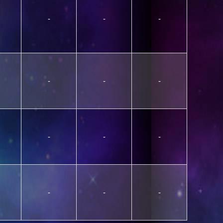
-
-
-
-
-
-
-
-
-
-
-
-