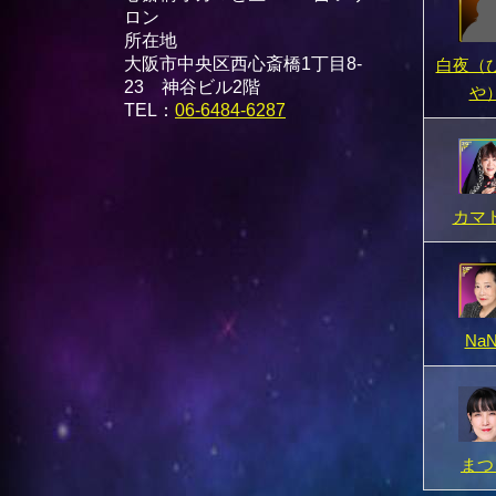
ロン
所在地
大阪市中央区西心斎橋1丁目8-
白夜（
23 神谷ビル2階
や
TEL：
06-6484-6287
カマ
NaN
まつ