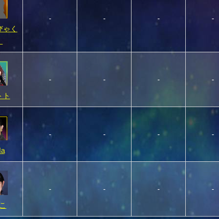
-
-
-
-
びゃく
）
-
-
-
-
トト
-
-
-
-
a
-
-
-
-
こ