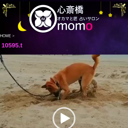
HOME
>
10595.t
動
画
プ
レ
ー
ヤ
ー