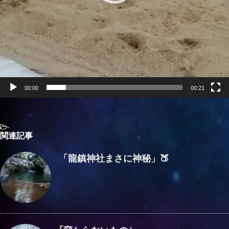
00:00
00:21
-
関連記事
「龍鎮神社まさに神秘」🍑