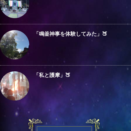
「鳴釜神事を体験してみた」🍑
「私と護摩」🍑