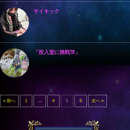
サイキック
「投入堂に挑戦🍑」
« 前へ
1
…
4
5
6
次へ »