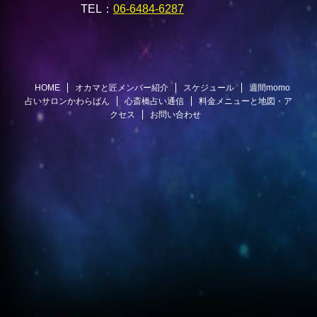
TEL：
06-6484-6287
HOME
オカマと匠メンバー紹介
スケジュール
週間momo
占いサロンかわらばん
心斎橋占い通信
料金メニューと地図・ア
クセス
お問い合わせ
@オカマと匠 momo占いサロン
Copyright© 心斎橋 占い オカマと匠 占いサロンmomo , 2026 All Rights
STINGER
Reserved Powered by
.