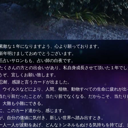
年。素敵な１年になりますよう、心より願っております。
年、新年明けましておめでとうございます。
匠占いサロンもも、占い師の白夜です。
年、たくさんの方との出会いがあり、私自身成長させて頂いた１年でし
うぞ、宜しくお願い致します。
年、忍耐、感謝と言うカードが出ました。
、ウイルスなどにより、人間、植物、動物すべての生命に疲れが出
当たり前だったことが、当たり前でなくなる、だからこそ、当たり
、大難も小難にできる。
に、このカード達から、感じます。
が、自分の価値に気付き、新しい世界へ踏み出すとき。
一人一人が波動をあげ、どんなトンネルもぬける気持ちを持てば、