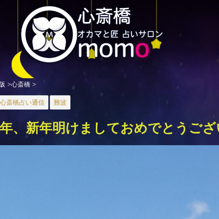
阪
>
心斎橋
>
心斎橋占い通信
難波
25年、新年明けましておめでとうご