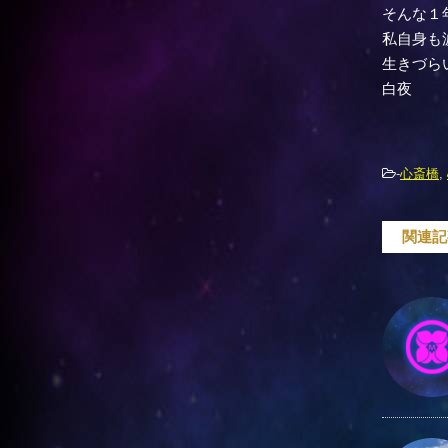
そんな１
私自身も
生きづら
白夜
-
心斎橋
,
関連記