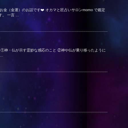
金（金運）のお話です❤️ オカマと匠占いサロンmomo で鑑定
一言 ...
ion） ①神・仏が示す霊妙な感応のこと ②神や仏が乗り移ったように
.