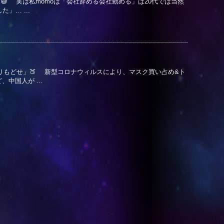
」😅 実は私momoは「会社辞める会社勤める」は20代では当然
」… ...
とりもどせ」🍑 新型コロナウィルスにより、マスク買い占め&ト
中国人が ...