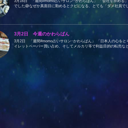
3月16日 「週間#momo占いサロン･かわらばん」 「会社を辞める
でした😅なぜか真面目に勤めるとクビになる、とても「ダメ社員でした
3月2日 今週のかわらばん
3月2日 「週間#momo占いサロン･かわらばん」 「日本人の心を
イレットペーパー買い占め、そしてメルカリ等で利益目的の転売など、