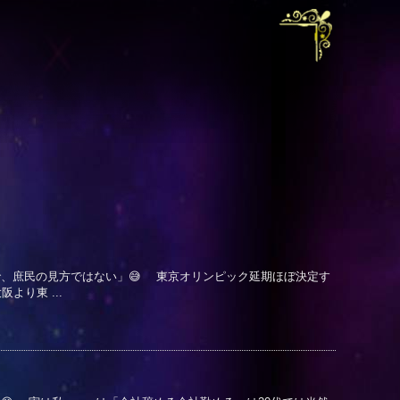
想で、庶民の見方ではない」😅 東京オリンピック延期ほぼ決定す
り東 ...