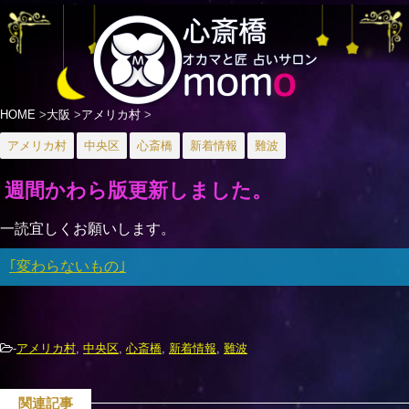
HOME
>
大阪
>
アメリカ村
>
アメリカ村
中央区
心斎橋
新着情報
難波
週間かわら版更新しました。
一読宜しくお願いします。
｢変わらないもの｣
-
アメリカ村
,
中央区
,
心斎橋
,
新着情報
,
難波
関連記事