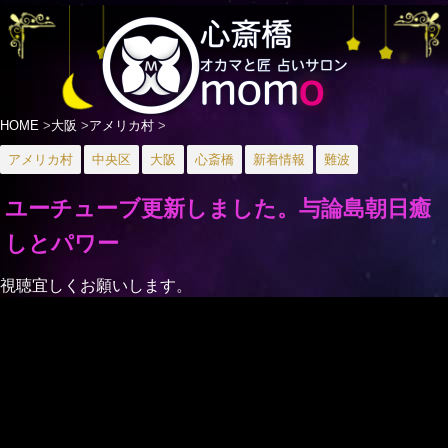
HOME
>
大阪
>
アメリカ村
>
アメリカ村
中央区
大阪
心斎橋
新着情報
難波
ユーチューブ更新しました。与論島朝日癒
しとパワー
視聴宜しくお願いします。