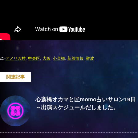
-
アメリカ村
,
中央区
,
大阪
,
心斎橋
,
新着情報
,
難波
関連記事
心斎橋オカマと匠momo占いサロン19日
～出演スケジュールだしました。