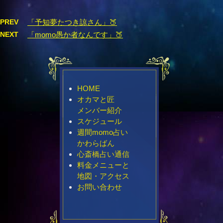
PREV
「予知夢たつき諒さん」🍑
NEXT
「momo愚か者なんです」🍑
HOME
オカマと匠
メンバー紹介
スケジュール
週間momo占い
かわらばん
心斎橋占い通信
料金メニューと
地図・アクセス
お問い合わせ