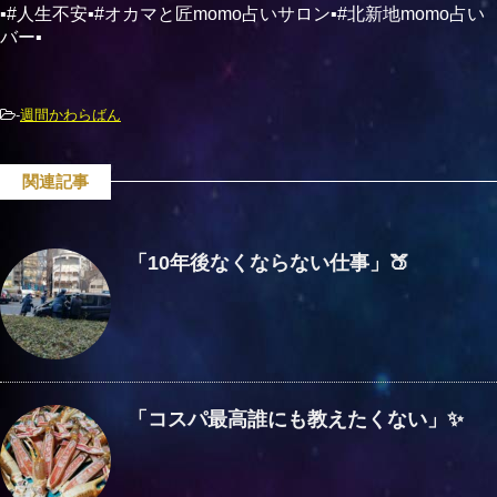
▪#人生不安▪#オカマと匠momo占いサロン▪#北新地momo占い
バー▪
-
週間かわらばん
関連記事
「10年後なくならない仕事」🍑
「コスパ最高誰にも教えたくない」✨