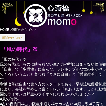
HOME
>
週間かわらばん
>
週間かわらばん
「風の時代」🍑
「風の時代」🍑
風の時代は、ものに縛られない生き方や型にはまらない価値観
「自由」で「多様性」に富んだ、フレキシブルな世の中がやっ
てくるということと言われ「まさに自由」と「労働改革」で
す。
労働改革は自由な働き方のスタートであり…早期退職優遇制度
により、会社を辞めると言うトレンドもあります、しかし動物
園のライオンは野生のライオンになれるのでしょうか？
#風の時代▪
#占い夜梅田▪#占い阪急東通り▪#オカマ占い▪#癒し系▪#子育て