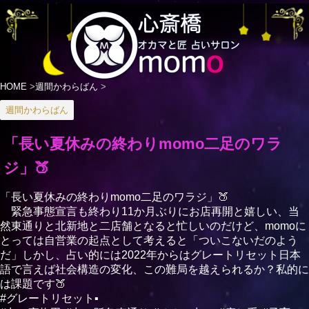
HOME
>
週間かわらばん
>
週間かわらばん
「長い夏休みの終わりmomo二足のワラ
ジ」🍑
「長い夏休みの終わりmomo二足のワラジ」🍑
緊急事態宣言も終わり11か月ぶりにお店再開と嬉しい、当
然東通りと北新地と二店舗となると忙しいのだけど、momoに
とっては自営業の起点として考えると「ついこないだのよう
だ」しかし、占い的には2022年からはグレートリセット日本
語で言えば社会構造の変化、この難局を越えられるか？私的に
は課題です🍑
#グレートリセット▪