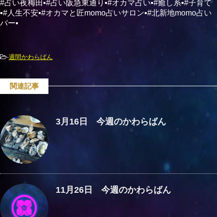
#占い夜梅田▪#占い阪急東通り▪#オカマ占い▪#癒し系▪#子育て
▪#人生不安▪#オカマと匠momo占いサロン▪#北新地momo占い
バー▪
-
週間かわらばん
関連記事
3月16日 今週のかわらばん
11月26日 今週のかわらばん