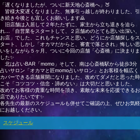
「遅くなりましたが、ついに新天地心斎橋へ」🍑
皆様大変遅くなりました、無事引っ越しが終わりました、引
き続き今後とも宜しくお願いします🙇
旧店舗は入居して２年たたずに、家主から立ち退きを迫ら
れ…「自営業をスタートして、２店舗めのとても思い出深い、
お店」でした、これもチャンスと思い、どうにか店舗探しをス
タート、しかし「オカマだからと、審査で落とされ」悔しい思
いをしながら５ヶ月、ついに今回の店舗「心斎橋」に決まりま
した✨
北は占いBAR「momo」そして、南は心斎橋駅から徒歩3分
占いサロン「オカマと匠momo占いサロン」とお客様を幅広く
カバーできる店舗展開になりました、改めてダメだと思った時
こそ「コツコツ・信念・諦めない」は大切だと思いました、
改めてお客様の貴重な時間を頂き、素敵な未来を応援できるお
店でありたいです✨
各先生の最新のスケジュールも併せてご確認の上、ぜひお気軽
にお越しください。
スケジュール