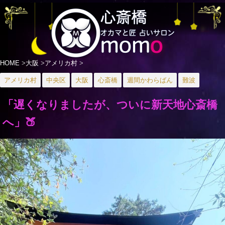
HOME
>
大阪
>
アメリカ村
>
アメリカ村
中央区
大阪
心斎橋
週間かわらばん
難波
「遅くなりましたが、ついに新天地心斎橋
へ」🍑