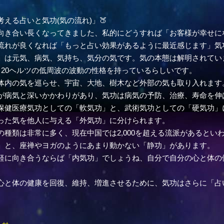
考える占いと気功(気の流れ)」🍑
き合い長くなってきました、私的にどうすれば「お客様が幸せに
流れが良くなれば「もっと占い効果があるように最近感じます」気功
」は元気、病気、気持ち、気分の気です。気の本態は解明されてい
ら20ヘルツの低周波の波動の性格を持っているらしいです。
内の気を巡らせ、宇宙、大地、樹木など外部の気も取り入れます。
が病気と深いかかわりがあり、気功は病気の予防、治療、寿命を伸
健医療気功としての「軟気功」と、武術気功としての「硬気功」
った気を他人に与える「外気功」に分けられます。
種類は非常に多く、現在中国では2,000を超える流派があるとい
」と、座禅やヨガのようにあまり動かない「静功」があります。
軽に向き合うならば「内気功」でしょうね、自分で自分の心と体の
。
と体の健康を回復、維持、増進させるために、気功はさらに「占