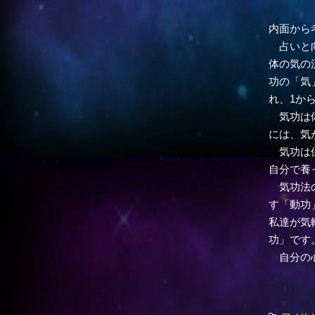
内面から
占いと向
体の気の
功の「気
れ、1か
気功は体
には、気
気功は保
自分で養
気功法の
す「動功
私達が気
功」です
自分の心