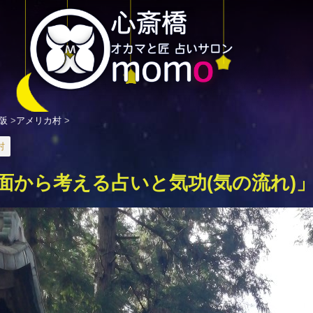
阪
>
アメリカ村
>
村
面から考える占いと気功(気の流れ)」