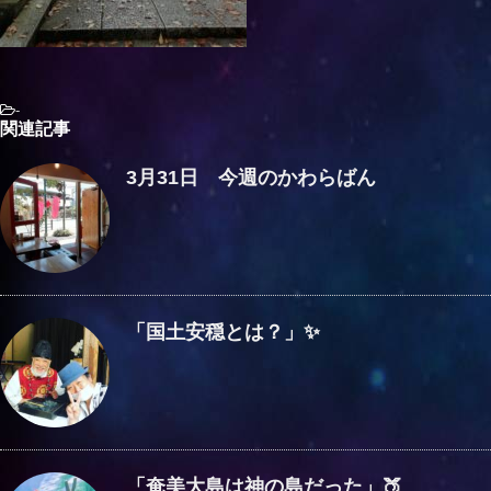
-
関連記事
3月31日 今週のかわらばん
「国土安穏とは？」✨
「奄美大島は神の島だった」🍑